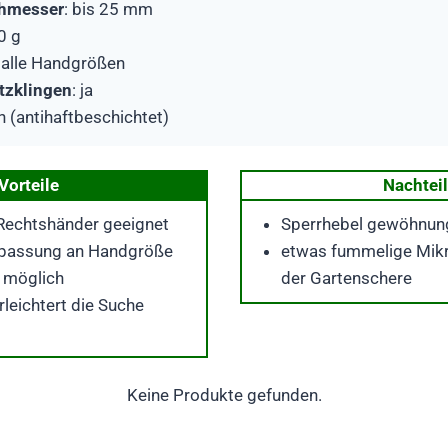
chmesser
: bis 25 mm
0 g
: alle Handgrößen
atzklingen
: ja
in (antihaftbeschichtet)
Vorteile
Nachtei
 Rechtshänder geeignet
Sperrhebel gewöhnun
Anpassung an Handgröße
etwas fummelige Mik
t möglich
der Gartenschere
rleichtert die Suche
Keine Produkte gefunden.