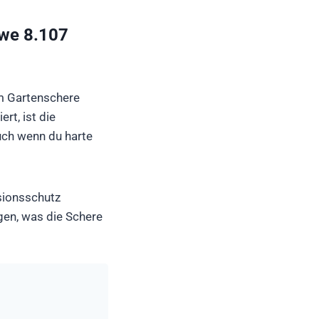
öwe 8.107
m Gartenschere
rt, ist die
uch wenn du harte
sionsschutz
gen, was die Schere