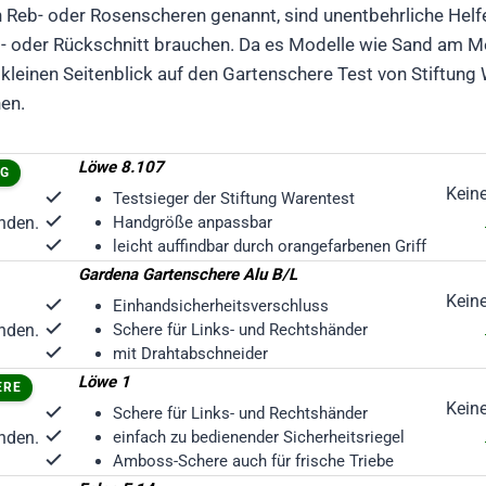
 Reb- oder Rosenscheren genannt, sind unentbehrliche Helf
- oder Rückschnitt brauchen. Da es Modelle wie Sand am Me
 kleinen Seitenblick auf den Gartenschere Test von Stiftung
hen.
Löwe 8.107
NG
Kein
Testsieger der Stiftung Warentest
nden.
Handgröße anpassbar
leicht auffindbar durch orangefarbenen Griff
Gardena Gartenschere Alu B/L
Kein
Einhandsicherheitsverschluss
nden.
Schere für Links- und Rechtshänder
mit Drahtabschneider
Löwe 1
ERE
Kein
Schere für Links- und Rechtshänder
nden.
einfach zu bedienender Sicherheitsriegel
Amboss-Schere auch für frische Triebe