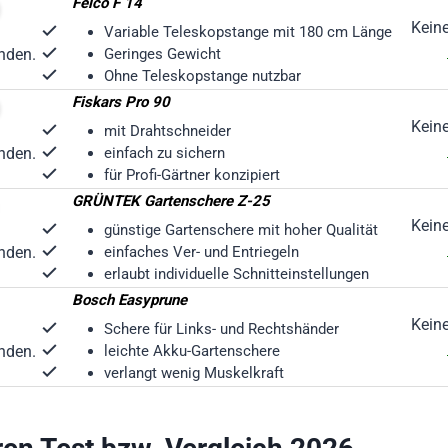
Felco F 14
Kein
Variable Teleskopstange mit 180 cm Länge
nden.
Geringes Gewicht
Ohne Teleskopstange nutzbar
Fiskars Pro 90
Kein
mit Drahtschneider
nden.
einfach zu sichern
für Profi-Gärtner konzipiert
GRÜNTEK Gartenschere Z-25
Kein
günstige Gartenschere mit hoher Qualität
nden.
einfaches Ver- und Entriegeln
erlaubt individuelle Schnitteinstellungen
Bosch Easyprune
Kein
Schere für Links- und Rechtshänder
nden.
leichte Akku-Gartenschere
verlangt wenig Muskelkraft