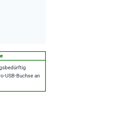
le
gsbedürftig
ro-USB-Buchse an