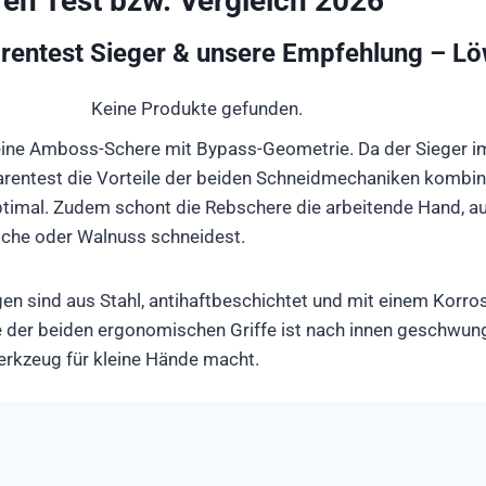
en Test bzw. Vergleich 2026
arentest Sieger & unsere Empfehlung – L
Keine Produkte gefunden.
eine Amboss-Schere mit Bypass-Geometrie. Da der Sieger i
arentest die Vorteile der beiden Schneidmechaniken kombinie
timal. Zudem schont die Rebschere die arbeitende Hand, a
rsche oder Walnuss schneidest.
en sind aus Stahl, antihaftbeschichtet und mit einem Korro
e der beiden ergonomischen Griffe ist nach innen geschwun
rkzeug für kleine Hände macht.