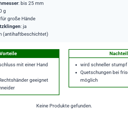
chmesser
: bis 25 mm
0 g
: für große Hände
atzklingen
: ja
in (antihaftbeschichtet)
Vorteile
Nachtei
schluss mit einer Hand
wird schneller stumpf 
Quetschungen bei fris
 Rechtshänder geeignet
möglich
hneider
Keine Produkte gefunden.