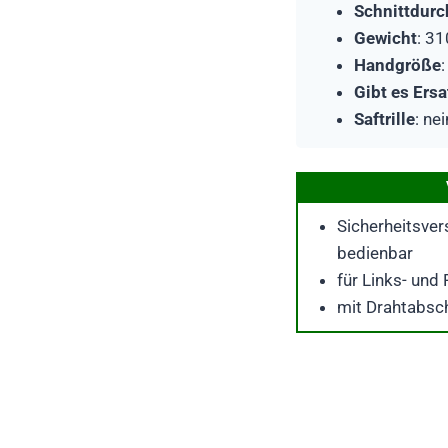
Schnittdur
Gewicht
: 31
Handgröße
Gibt es Ers
Saftrille
: ne
Sicherheitsver
bedienbar
für Links- und
mit Drahtabsc