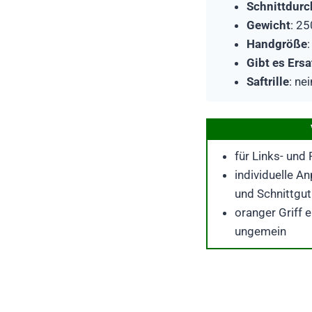
Schnittdur
Gewicht
: 25
Handgröße
Gibt es Ers
Saftrille
: ne
für Links- und
individuelle 
und Schnittgu
oranger Griff e
ungemein