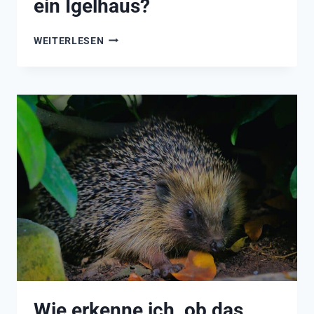
ein Igelhaus?
WIE
WEITERLESEN
LOCKE
ICH
EINEN
IGEL
IN
EIN
IGELHAUS?
Wie erkenne ich, ob das