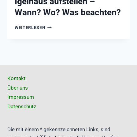
Igelhaus aufstellen –
Wann? Wo? Was beachten?
IGELHAUS
WEITERLESEN
AUFSTELLEN
–
WANN?
WO?
Seitennavigation
WAS
BEACHTEN?
Kontakt
Über uns
Impressum
Datenschutz
Die mit einem * gekennzeichneten Links, sind