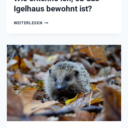
Igelhaus bewohnt ist?
WIE
WEITERLESEN
ERKENNE
ICH,
OB
DAS
IGELHAUS
BEWOHNT
IST?