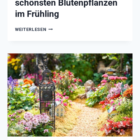
schönsten Blütenpflanzen
im Frühling
FRÜHBLÜHER
WEITERLESEN
–
DIE
15
SCHÖNSTEN
BLÜTENPFLANZEN
IM
FRÜHLING