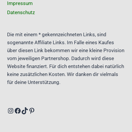
Impressum
O
Datenschutz
C
H
B
E
Die mit einem * gekennzeichneten Links, sind
E
sogenannte Affiliate Links. Im Falle eines Kaufes
T
M
über diesen Link bekommen wir eine kleine Provision
I
vom jeweiligen Partnershop. Dadurch wird diese
T
Website finanziert. Für dich entstehen dabei natürlich
N
keine zusätzlichen Kosten. Wir danken dir vielmals
A
D
für deine Unterstützung.
E
L
H
O
Instagram
Facebook
TikTok
Pinterest
L
Z
B
E