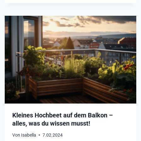
L
Z
E
I
M
H
O
C
H
B
E
E
T
–
D
A
S
Kleines Hochbeet auf dem Balkon –
G
alles, was du wissen musst!
I
L
Von
Isabella
7.02.2024
T