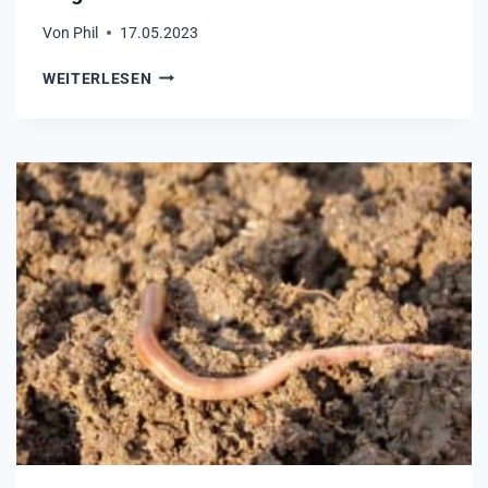
B
Von
Phil
17.05.2023
A
L
H
WEITERLESEN
K
O
O
C
N
H
–
B
A
E
L
E
L
T
E
B
S
E
,
W
W
Ä
A
S
S
S
D
E
U
R
W
U
I
N
S
G