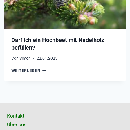
Ü
Ä
L
B
L
T
E
L
N
Ö
?
C
Darf ich ein Hochbeet mit Nadelholz
H
befüllen?
E
R
Von
Simon
22.01.2025
I
N
D
WEITERLESEN
S
A
H
R
O
F
C
I
H
C
B
H
E
E
E
Kontakt
I
T
N
Über uns
?
H