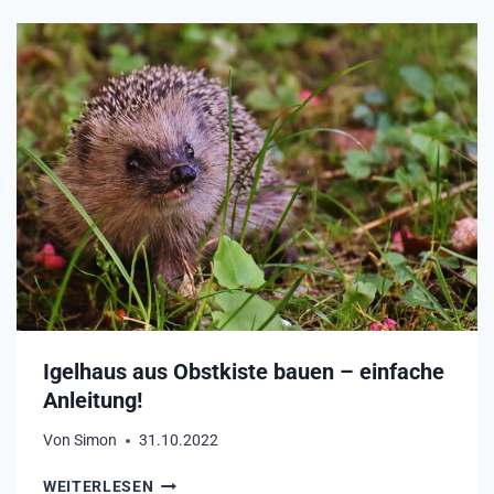
S
S
S
Z
E
U
N
B
I
E
G
A
E
C
L
H
M
T
Ä
E
U
N
S
?
E
?
Igelhaus aus Obstkiste bauen – einfache
Anleitung!
Von
Simon
31.10.2022
I
WEITERLESEN