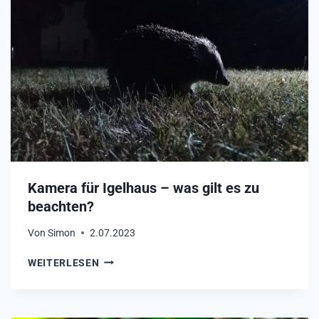
T
T
I
Z
G
E
!
I
C
H
E
I
N
I
G
E
Kamera für Igelhaus – was gilt es zu
L
beachten?
H
A
Von
Simon
2.07.2023
U
S
K
WEITERLESEN
V
A
O
M
R
E
R
R