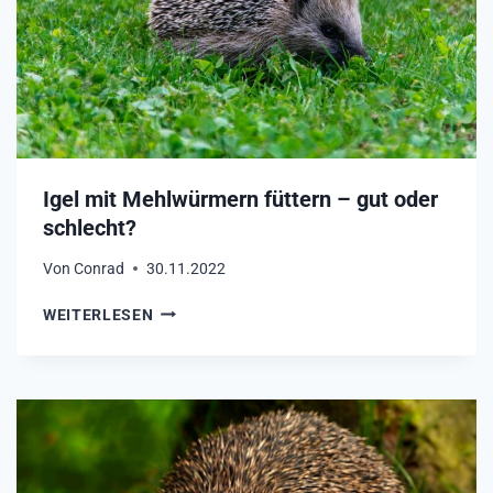
?
–
W
A
N
N
S
O
L
Igel mit Mehlwürmern füttern – gut oder
L
schlecht?
I
C
Von
Conrad
30.11.2022
H
A
I
WEITERLESEN
U
G
F
E
H
L
Ö
M
R
I
E
T
N
M
?