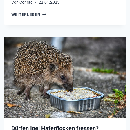
Von
Conrad
22.01.2025
F
WEITERLESEN
R
E
S
S
E
N
I
G
E
L
P
I
L
Z
E
?
Dürfen Igel Haferflocken fressen?