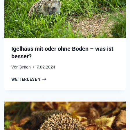
N
I
G
E
N
–
W
A
Igelhaus mit oder ohne Boden – was ist
S
besser?
G
I
Von
Simon
7.02.2024
L
T
I
WEITERLESEN
E
G
S
E
Z
L
U
H
B
A
E
U
A
S
C
M
H