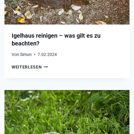
K
E
N
?
Igelhaus reinigen – was gilt es zu
beachten?
Von
Simon
7.02.2024
I
WEITERLESEN
G
E
L
H
A
U
S
R
E
I