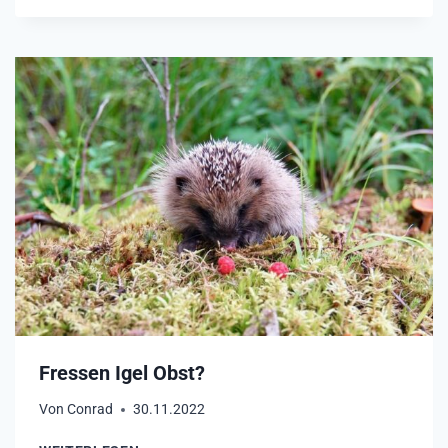
E
S
S
E
N
I
G
E
L
A
M
E
I
S
E
N
?
Fressen Igel Obst?
Von
Conrad
30.11.2022
F