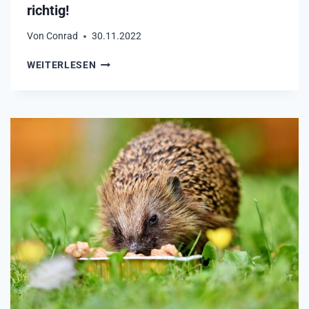
richtig!
Von
Conrad
30.11.2022
I
WEITERLESEN
G
E
L
B
A
B
Y
S
F
Ü
T
T
E
R
N
–
S