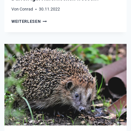
Von
Conrad
30.11.2022
D
WEITERLESEN
Ü
R
F
E
N
I
G
E
L
H
A
F
E
R
F
L
O
C