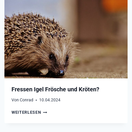
F
U
T
T
E
R
F
Ü
R
D
E
N
I
G
Fressen Igel Frösche und Kröten?
E
L
Von
Conrad
10.04.2024
–
E
F
WEITERLESEN
R
R
L
E
A
S