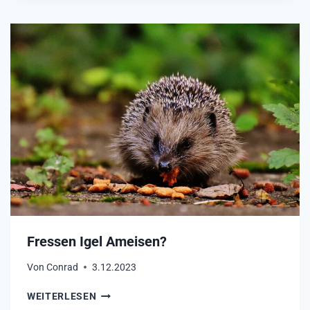
E
S
N
S
?
E
N
I
G
E
L
E
I
E
R
?
Fressen Igel Ameisen?
Von
Conrad
3.12.2023
F
WEITERLESEN
R