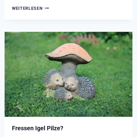
F
WEITERLESEN
R
E
S
S
E
N
I
G
E
L
N
Ü
S
S
E
?
Fressen Igel Pilze?