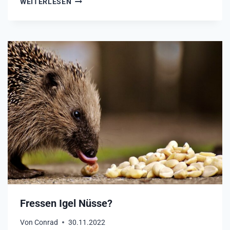
WEITERLESEN
R
E
S
S
E
N
I
G
E
L
O
B
S
T
?
Fressen Igel Nüsse?
Von
Conrad
30.11.2022